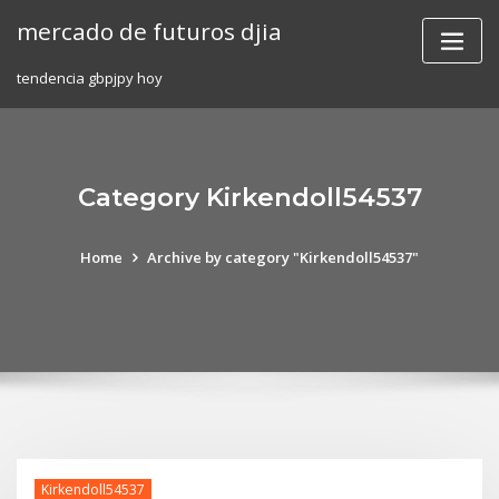
Skip
mercado de futuros djia
to
content
tendencia gbpjpy hoy
Category Kirkendoll54537
Home
Archive by category "Kirkendoll54537"
Kirkendoll54537