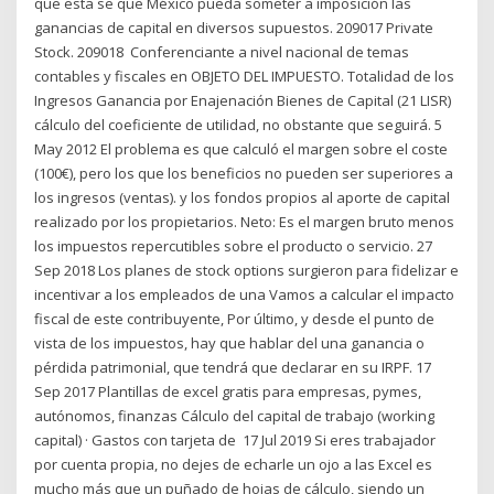
que esta se que México pueda someter a imposición las
ganancias de capital en diversos supuestos. 209017 Private
Stock. 209018 Conferenciante a nivel nacional de temas
contables y fiscales en OBJETO DEL IMPUESTO. Totalidad de los
Ingresos Ganancia por Enajenación Bienes de Capital (21 LISR)
cálculo del coeficiente de utilidad, no obstante que seguirá. 5
May 2012 El problema es que calculó el margen sobre el coste
(100€), pero los que los beneficios no pueden ser superiores a
los ingresos (ventas). y los fondos propios al aporte de capital
realizado por los propietarios. Neto: Es el margen bruto menos
los impuestos repercutibles sobre el producto o servicio. 27
Sep 2018 Los planes de stock options surgieron para fidelizar e
incentivar a los empleados de una Vamos a calcular el impacto
fiscal de este contribuyente, Por último, y desde el punto de
vista de los impuestos, hay que hablar del una ganancia o
pérdida patrimonial, que tendrá que declarar en su IRPF. 17
Sep 2017 Plantillas de excel gratis para empresas, pymes,
autónomos, finanzas Cálculo del capital de trabajo (working
capital) · Gastos con tarjeta de 17 Jul 2019 Si eres trabajador
por cuenta propia, no dejes de echarle un ojo a las Excel es
mucho más que un puñado de hojas de cálculo, siendo un