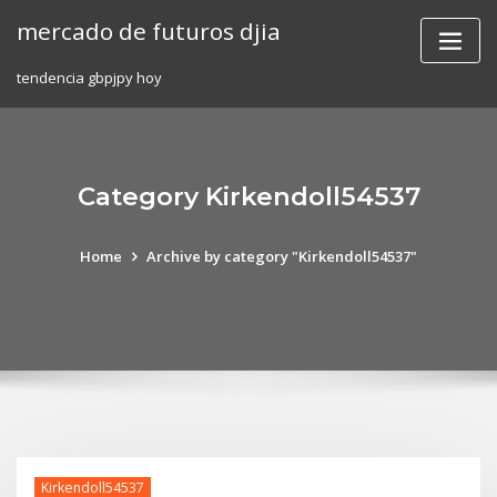
Skip
mercado de futuros djia
to
content
tendencia gbpjpy hoy
Category Kirkendoll54537
Home
Archive by category "Kirkendoll54537"
Kirkendoll54537