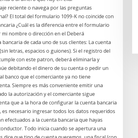
aje reciente o navega por las preguntas
l? El total del formulario 1099-K no coincide con
caria ¿Cuál es la diferencia entre el formulario
r mi nombre o dirección en el Deberá
 bancaria de cada uno de sus clientes: La cuenta
sin letras, espacios o guiones). Si el registro del
 cumple con este patron, deberá eliminarla y
úe debitando el dinero de su cuenta o pedir un
 al banco que el comerciante ya no tiene
uenta. Siempre es más conveniente emitir una
cado la autorización y el comerciante sigue
nta que a la hora de configurar la cuenta bancaria
 es necesario ingresar todos los datos requeridos
n efectuados a la cuenta bancaria que hayas
o conductor. Todo inicia cuando se apertura una
s dice que tipo de cuenta queremos, una fiscal (con