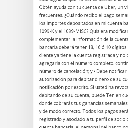
Obtén ayuda con tu cuenta de Uber, un vi
frecuentes. ¿Cuándo recibo el pago semana
los importes depositados en mi cuenta ban
1099-K y el 1099-MISC? Quisiera modifica
complementar la información de la cuenta
bancaria deberá tener 18, 16 ó 10 dígitos (
cliente ya tiene la cuenta registrada y no
agregarla con el número completo. contin
número de cancelación; y • Debe notificar
autorización para debitar dinero de su c
notificación por escrito. Si usted ha revo
debitando de su cuenta, puede Ten en cue
donde cobrarás tus ganancias semanales,
y de modo correcto. Todos los pagos será
registrado y asociado a tu perfil de soci
cuenta bancaria, el personal del banco no