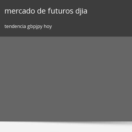
Skip
mercado de futuros djia
to
content
tendencia gbpjpy hoy