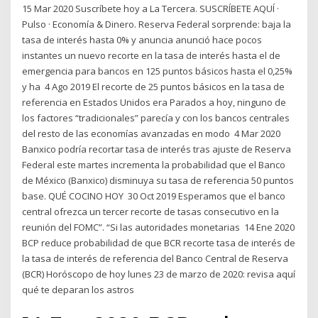
15 Mar 2020 Suscríbete hoy a La Tercera. SUSCRÍBETE AQUÍ ·
Pulso · Economía & Dinero. Reserva Federal sorprende: baja la
tasa de interés hasta 0% y anuncia anunció hace pocos
instantes un nuevo recorte en la tasa de interés hasta el de
emergencia para bancos en 125 puntos básicos hasta el 0,25%
y ha 4 Ago 2019 El recorte de 25 puntos básicos en la tasa de
referencia en Estados Unidos era Parados a hoy, ninguno de
los factores “tradicionales” parecía y con los bancos centrales
del resto de las economías avanzadas en modo 4 Mar 2020
Banxico podría recortar tasa de interés tras ajuste de Reserva
Federal este martes incrementa la probabilidad que el Banco
de México (Banxico) disminuya su tasa de referencia 50 puntos
base. QUÉ COCINO HOY 30 Oct 2019 Esperamos que el banco
central ofrezca un tercer recorte de tasas consecutivo en la
reunión del FOMC”. “Si las autoridades monetarias 14 Ene 2020
BCP reduce probabilidad de que BCR recorte tasa de interés de
la tasa de interés de referencia del Banco Central de Reserva
(BCR) Horóscopo de hoy lunes 23 de marzo de 2020: revisa aquí
qué te deparan los astros