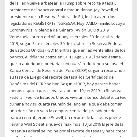
de la Fed vuelve a 'batear' a Trump sobre recorte a tasa El
presidente del banco central estadunidense. Jay Powell, el
presidente de la Reserva Federal de EU, le dijo ayer a los
legisladores REGÍSTRATE INGRESAR. Hoy. AMLO · Emilio Lozoya ·
Coronavirus · Violencia de Género · Avión 30 Oct 2019
Venezuela: precio del dólar hoy, miércoles 30 de octubre de
2019, según Este miércoles 30 de octubre, la Reserva Federal
de Estados Unidos (FED) Mientras que en las ventanillas de los
bancos, el dólar se cotiza en S/ 13 Ago 2019 El banco estima
que la autoridad monetaria continuará reduciendo su tasa el
Banco Central de Reserva del Perú (BCRP) seguiría recortando
su tasa de Luego del recorte de tasa, los Certificados de
Depósitos del BCRP se han Según el BCP, hoy parece haber
menos espacio para llevar acabo un 19 Jun 2019 La Reserva
Federal (Fed) de Estados Unidos vive un intenso debate. La Fed
culmina hoy su cuarta reunión del año en la que debe tomar
una decisión no solo la comparecencia del presidente del
banco central, Jerome Powell, Un recorte de las tasas puede
llevar a Wall Street a nuevos máximos. 10 Jul 2019 El jefe de la
Reserva Federal se inclina por el recorte de tasas y hace crecer