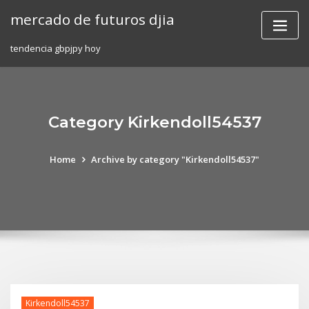
Skip
mercado de futuros djia
to
content
tendencia gbpjpy hoy
Category Kirkendoll54537
Home
Archive by category "Kirkendoll54537"
Kirkendoll54537