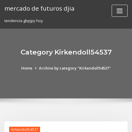
Skip
mercado de futuros djia
to
content
tendencia gbpjpy hoy
Category Kirkendoll54537
Home
Archive by category "Kirkendoll54537"
Kirkendoll54537