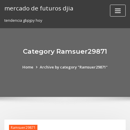
Skip
mercado de futuros djia
to
content
tendencia gbpjpy hoy
Category Ramsuer29871
Home
Archive by category "Ramsuer29871"
Ramsuer29871