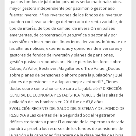
que los fondos de jubilación privados serían nacionalizados.
mayor gestora independiente por patrimonio gestionado.
fuente: inverco. **las inversiones de los fondos de inversiÓn
pueden conllevar un riesgo del mercado de renta variable, de
tipo de interÉs, de tipo de cambio, de inversiÓn en paÍses
emergentes, de concentraciÓn geogrÁfica o sectorial y por
inversiÓn en instrumentos financieros derivados. Infórmate de
las últimas noticias, experiencias y opiniones de inversores y
gestores de fondos de inversión y planes de pensiones,
gestión pasiva o roboadvisors. No te pierdas los foros sobre
Cobas, AzValor, Bestinver, Magallanes o True Value. ¿Dudas
sobre planes de pensiones o ahorro para la jubilación? ¿Qué
planes de pensiones se adaptan mejor a mi perfil? ¿Tienes
dudas sobre cómo ahorrar de cara a la jubilación? DIRECCIÓN
GENERAL DE ECONOMÍA Y ESTADÍSTICA ÍNDICE 3 de las altas de
jubilación de los hombres en 2016 fue de 63,8 años.
EVOLUCIÓN RECIENTE DEL SALDO DEL SISTEMA Y DEL FONDO DE
RESERVA 8 Las cuentas de la Seguridad Social registraron
déficits crecientes a partir El aumento de la esperanza de vida
pondrá a prueba los recursos de los fondos de pensiones de
la nación y la capacidad financiera de la clase media de China