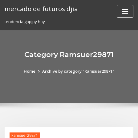
Skip
mercado de futuros djia
to
content
tendencia gbpjpy hoy
Category Ramsuer29871
Home
Archive by category "Ramsuer29871"
Ramsuer29871