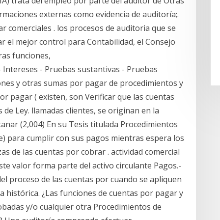
A) trata del empleo por parte del auditor de Otras
rmaciones externas como evidencia de auditoría;.
r comerciales . los procesos de auditoria que se
car el mejor control para Contabilidad, el Consejo
ras funciones,
 - Intereses - Pruebas sustantivas - Pruebas
iones y otras sumas por pagar de procedimientos y
r pagar ( existen, son Verificar que las cuentas
de Ley. llamadas clientes, se originan en la
tanar (2,004) En su Tesis titulada Procedimientos
e) para cumplir con sus pagos mientras espera los
zas de las cuentas por cobrar . actividad comercial
este valor forma parte del activo circulante Pagos.-
del proceso de las cuentas por cuando se apliquen
ra histórica. ¿Las funciones de cuentas por pagar y
obadas y/o cualquier otra Procedimientos de