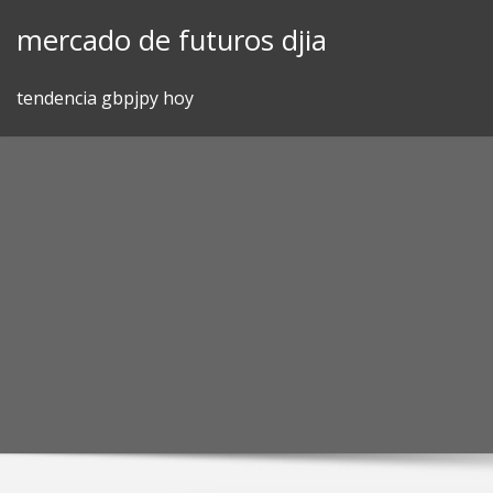
Skip
mercado de futuros djia
to
content
tendencia gbpjpy hoy